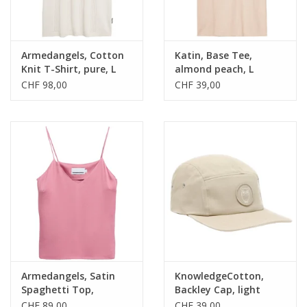
Armedangels, Cotton
Katin, Base Tee,
Knit T-Shirt, pure, L
almond peach, L
CHF 98,00
CHF 39,00
Armedangels, Satin
KnowledgeCotton,
Spaghetti Top,
Backley Cap, light
washed berry, S
feather gray, L/XL
CHF 89,00
CHF 39,00