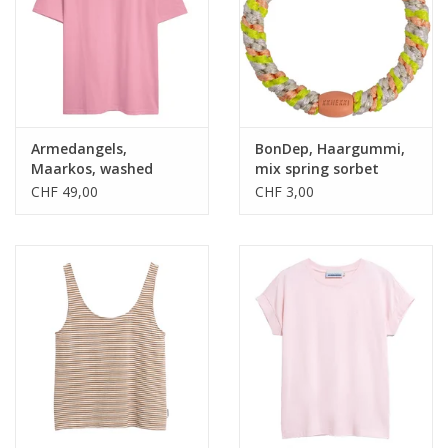
Armedangels,
BonDep, Haargummi,
Maarkos, washed
mix spring sorbet
berry, L
CHF 49,00
CHF 3,00