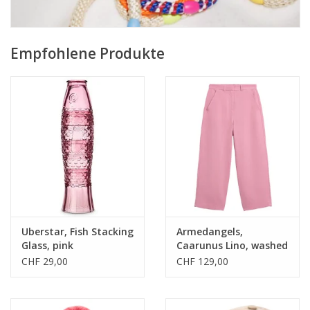
Empfohlene Produkte
Uberstar, Fish Stacking
Armedangels,
Glass, pink
Caarunus Lino, washed
berry, S
CHF 29,00
CHF 129,00