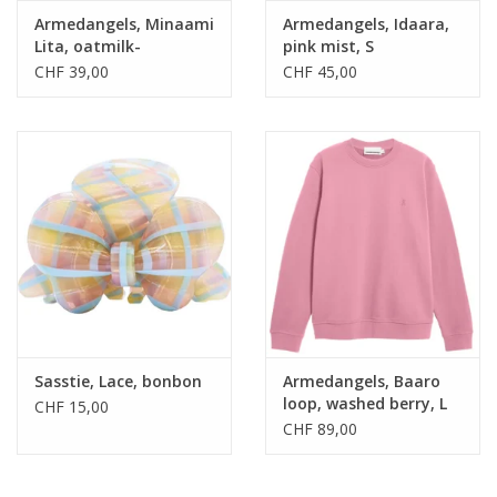
Armedangels, Minaami
Armedangels, Idaara,
Lita, oatmilk-
pink mist, S
cinnamon dust, S
CHF 39,00
CHF 45,00
Sasstie, Lace, bonbon
Armedangels, Baaro
loop, washed berry, L
CHF 15,00
CHF 89,00