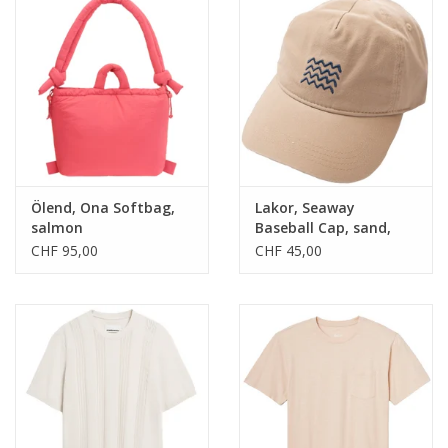
Ölend, Ona Softbag,
Lakor, Seaway
salmon
Baseball Cap, sand,
one size
CHF 95,00
CHF 45,00