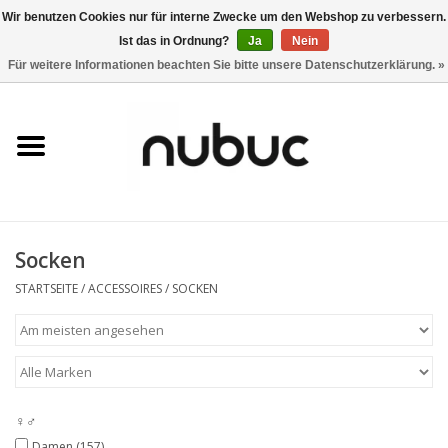
Wir benutzen Cookies nur für interne Zwecke um den Webshop zu verbessern.
Ist das in Ordnung?
Ja
Nein
0 Artikel - CHF 0,00
Für weitere Informationen beachten Sie bitte unsere Datenschutzerklärung. »
Startseite
Damen
Herren
Socken
Accessoires
STARTSEITE
/
ACCESSOIRES
/
SOCKEN
Home
Stores
♀♂
Marken
Damen
(157)