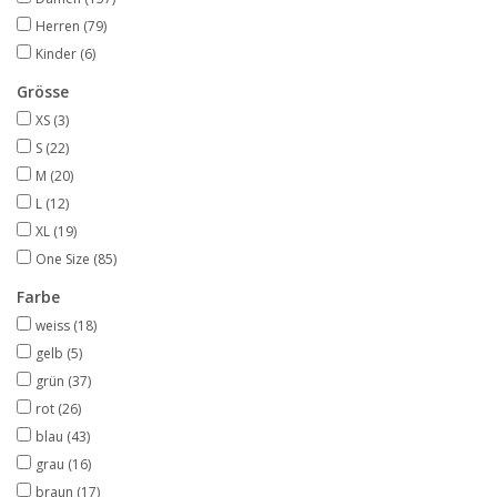
Herren
(79)
Kinder
(6)
Grösse
XS
(3)
S
(22)
M
(20)
L
(12)
XL
(19)
One Size
(85)
Farbe
weiss
(18)
gelb
(5)
grün
(37)
rot
(26)
blau
(43)
grau
(16)
braun
(17)