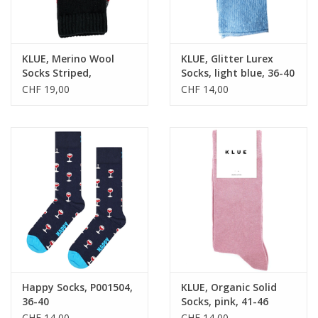
KLUE, Merino Wool
KLUE, Glitter Lurex
Socks Striped,
Socks, light blue, 36-40
black/red, 36-40
CHF 19,00
CHF 14,00
Happy Socks, P001504,
KLUE, Organic Solid
36-40
Socks, pink, 41-46
CHF 14,00
CHF 14,00