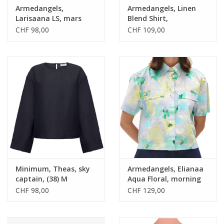
Armedangels,
Armedangels, Linen
Larisaana LS, mars
Blend Shirt,
red, S
sandstone, L
CHF 98,00
CHF 109,00
Minimum, Theas, sky
Armedangels, Elianaa
captain, (38) M
Aqua Floral, morning
sky, M
CHF 98,00
CHF 129,00