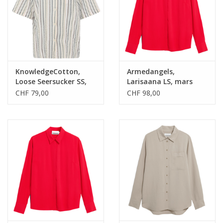
KnowledgeCotton,
Armedangels,
Loose Seersucker SS,
Larisaana LS, mars
multi stripe, L
red, XS
CHF 79,00
CHF 98,00