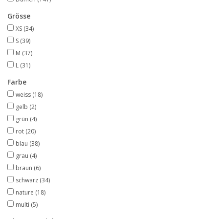
Grösse
XS
(34)
S
(39)
M
(37)
L
(31)
Farbe
weiss
(18)
gelb
(2)
grün
(4)
rot
(20)
blau
(38)
grau
(4)
braun
(6)
schwarz
(34)
nature
(18)
multi
(5)