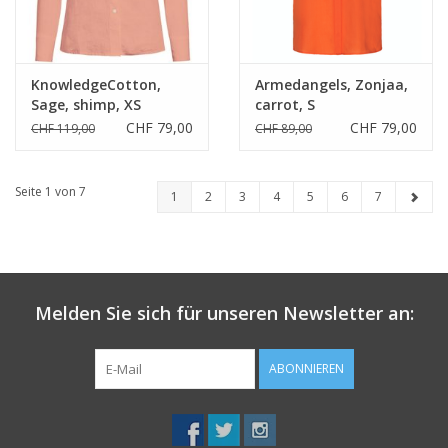
KnowledgeCotton,
Armedangels, Zonjaa,
Sage, shimp, XS
carrot, S
CHF 79,00
CHF 79,00
CHF 119,00
CHF 89,00
Seite 1 von 7
1
2
3
4
5
6
7
Melden Sie sich für unseren Newsletter an:
ABONNIEREN