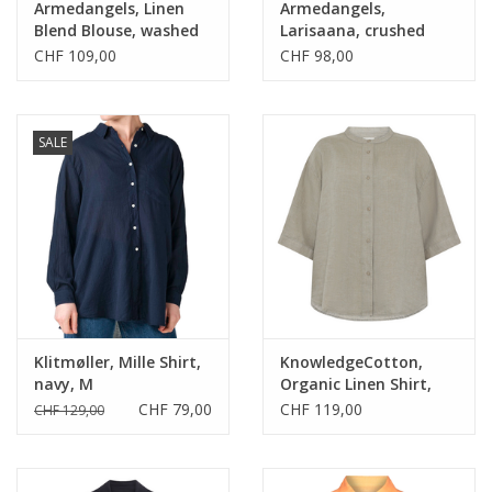
Armedangels, Linen
Armedangels,
Blend Blouse, washed
Larisaana, crushed
berry, M
berry, M
CHF 109,00
CHF 98,00
SALE
Klitmøller, Mille Shirt,
KnowledgeCotton,
navy, M
Organic Linen Shirt,
twill, M
CHF 79,00
CHF 119,00
CHF 129,00