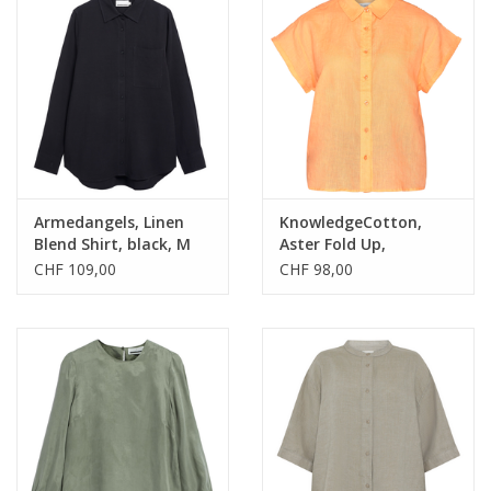
Armedangels, Linen
KnowledgeCotton,
Blend Shirt, black, M
Aster Fold Up,
cadmium orange, L
CHF 109,00
CHF 98,00