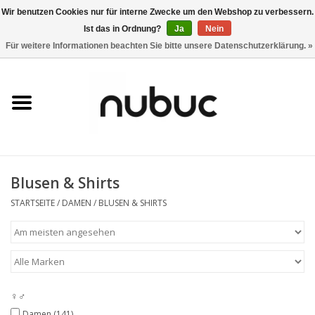
Wir benutzen Cookies nur für interne Zwecke um den Webshop zu verbessern.
Ist das in Ordnung?
Ja
Nein
0 Artikel - CHF 0,00
Für weitere Informationen beachten Sie bitte unsere Datenschutzerklärung. »
Startseite
Damen
Herren
Blusen & Shirts
Accessoires
STARTSEITE
/
DAMEN
/
BLUSEN & SHIRTS
Home
Stores
♀♂
Marken
Damen
(141)