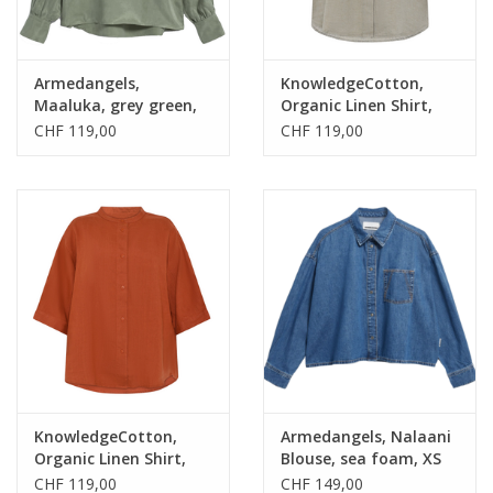
Armedangels,
KnowledgeCotton,
Maaluka, grey green,
Organic Linen Shirt,
XS
twill, XS
CHF 119,00
CHF 119,00
KnowledgeCotton,
Armedangels, Nalaani
Organic Linen Shirt,
Blouse, sea foam, XS
burnt brick, S
CHF 119,00
CHF 149,00