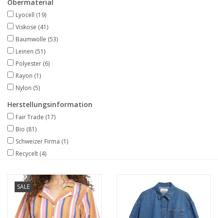
Obermaterial
Lyocell
(19)
Viskose
(41)
Baumwolle
(53)
Leinen
(51)
Polyester
(6)
Rayon
(1)
Nylon
(5)
Herstellungsinformation
Fair Trade
(17)
Bio
(81)
Schweizer Firma
(1)
Recycelt
(4)
SALE