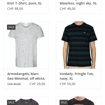
Knit T-Shirt, pure, XL
Maarkos, night sky, XL
CHF 98,00
CHF 49,00
SALE
Armedangels, Marc
Iriedaily, Fringle Tee,
Geo Minimal, off white,
navy, XL
XL
CHF 29,00
CHF 59,00
CHF 49,00
SALE
SALE