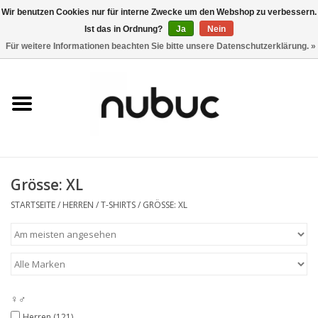
Wir benutzen Cookies nur für interne Zwecke um den Webshop zu verbessern.
Ist das in Ordnung?
Ja
Nein
0 Artikel - CHF 0,00
Für weitere Informationen beachten Sie bitte unsere Datenschutzerklärung. »
Startseite
Damen
Herren
Grösse: XL
Accessoires
STARTSEITE
/
HERREN
/
T-SHIRTS
/
GRÖSSE: XL
Home
Stores
♀♂
Marken
Herren
(121)