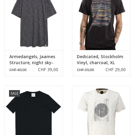
Armedangels, Jaames
Dedicated, Stockholm
Structure, night sky-
Vinyl, charcoal, XL
undyed, XL
CHF 39,00
CHF 29,00
CHF 49,00
CHF 39,00
SALE