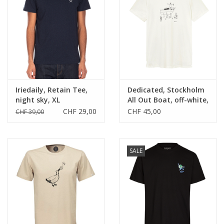
Iriedaily, Retain Tee,
Dedicated, Stockholm
night sky, XL
All Out Boat, off-white,
XL
CHF 29,00
CHF 45,00
CHF 39,00
SALE