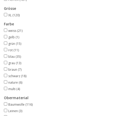
Grösse
XL
(120)
Farbe
weiss
(21)
gelb
(1)
grün
(15)
rot
(11)
blau
(35)
grau
(13)
braun
(7)
schwarz
(18)
nature
(6)
multi
(4)
Obermaterial
Baumwolle
(116)
Leinen
(3)