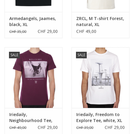
Armedangels, Jaames,
ZRCL, M T-shirt Forest,
black, XL
natural, XL
CHF 29,00
CHF 49,00
CHF 35,00
SALE
SALE
Iriedaily,
Iriedaily, Freedom to
Neighbourhood Tee,
Explore Tee, white, XL
red wine, XL
CHF 29,00
CHF 29,00
CHF 49,00
CHF 39,00