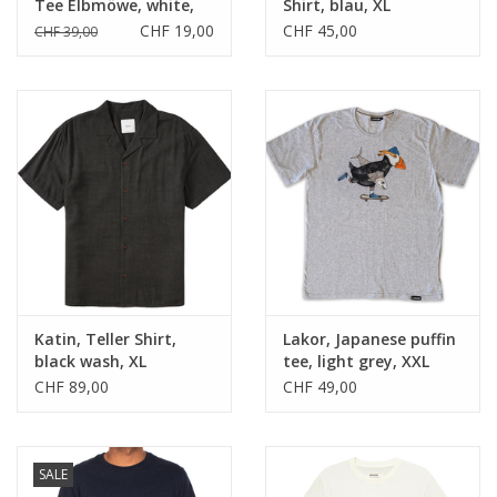
Tee Elbmöwe, white,
Shirt, blau, XL
XL
CHF 19,00
CHF 45,00
CHF 39,00
Katin, Teller Shirt,
Lakor, Japanese puffin
black wash, XL
tee, light grey, XXL
CHF 89,00
CHF 49,00
SALE