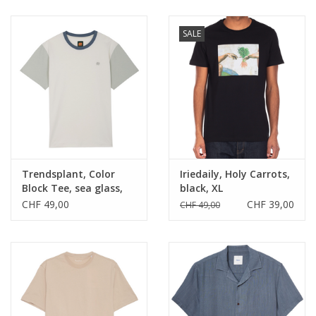
SALE
Trendsplant, Color
Iriedaily, Holy Carrots,
Block Tee, sea glass,
black, XL
XL
CHF 49,00
CHF 39,00
CHF 49,00