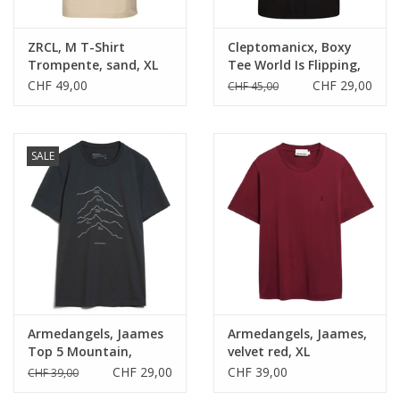
ZRCL, M T-Shirt
Cleptomanicx, Boxy
Trompente, sand, XL
Tee World Is Flipping,
black, XL
CHF 49,00
CHF 29,00
CHF 45,00
SALE
Armedangels, Jaames
Armedangels, Jaames,
Top 5 Mountain,
velvet red, XL
depth navy, XL
CHF 29,00
CHF 39,00
CHF 39,00