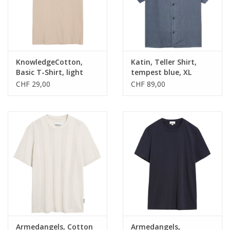
KnowledgeCotton,
Katin, Teller Shirt,
Basic T-Shirt, light
tempest blue, XL
feather gray, XL
CHF 29,00
CHF 89,00
Armedangels, Cotton
Armedangels,