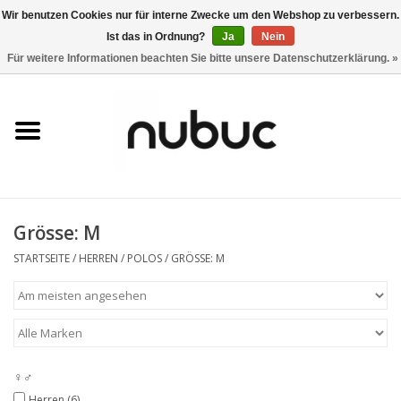
Wir benutzen Cookies nur für interne Zwecke um den Webshop zu verbessern.
Ist das in Ordnung?
Ja
Nein
0 Artikel - CHF 0,00
Für weitere Informationen beachten Sie bitte unsere Datenschutzerklärung. »
Startseite
Damen
Herren
Grösse: M
Accessoires
STARTSEITE
/
HERREN
/
POLOS
/
GRÖSSE: M
Home
Stores
♀♂
Marken
Herren
(6)