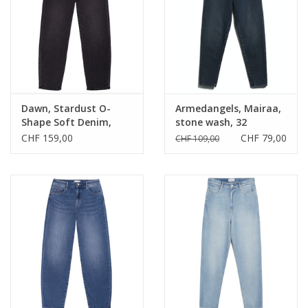
Dawn, Stardust O-
Armedangels, Mairaa,
Shape Soft Denim,
stone wash, 32
black, 32/28
CHF 159,00
CHF 79,00
CHF 109,00