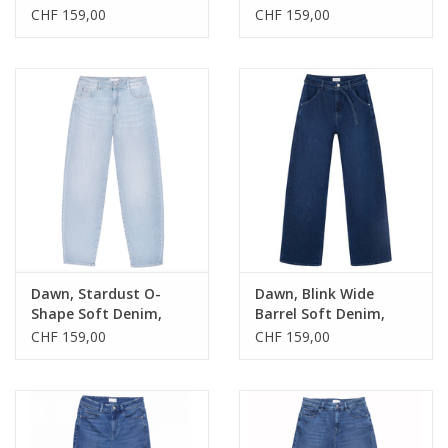
32/32
dark indigo, 32/28
CHF 159,00
CHF 159,00
Dawn, Stardust O-
Dawn, Blink Wide
Shape Soft Denim,
Barrel Soft Denim,
light blue, 32/28
dark blue, 32/32
CHF 159,00
CHF 159,00