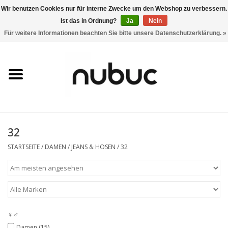
Wir benutzen Cookies nur für interne Zwecke um den Webshop zu verbessern.
Ist das in Ordnung?
Ja
Nein
0 Artikel - CHF 0,00
Für weitere Informationen beachten Sie bitte unsere Datenschutzerklärung. »
Startseite
Damen
Herren
32
Accessoires
STARTSEITE
/
DAMEN
/
JEANS & HOSEN
/
32
Home
Stores
♀♂
Marken
Damen
(15)