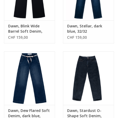
Dawn, Blink Wide
Dawn, Stellar, dark
Barrel Soft Denim,
blue, 32/32
stay black, 32/32
CHF 159,00
CHF 159,00
Dawn, Dew Flared Soft
Dawn, Stardust O-
Denim, dark blue,
Shape Soft Denim,