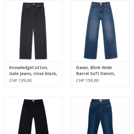
KnowledgeCotton,
Dawn, Blink Wide
Gale Jeans, rinse black,
Barrel Soft Denim,
32/30
vintage blue, 32/32
CHF 139,00
CHF 159,00