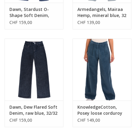
Dawn, Stardust O-
Armedangels, Mairaa
Shape Soft Denim,
Hemp, mineral blue, 32
medium blue, 32/28
CHF 159,00
CHF 139,00
Dawn, Dew Flared Soft
KnowledgeCotton,
Denim, raw blue, 32/32
Posey loose corduroy
pant, China blue, L
CHF 159,00
CHF 149,00