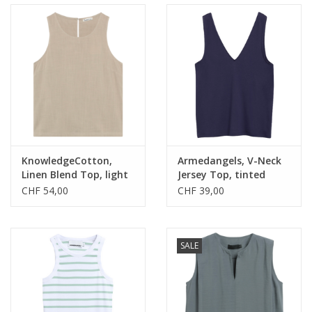
KnowledgeCotton,
Armedangels, V-Neck
Linen Blend Top, light
Jersey Top, tinted
feather gray, S
navy, S
CHF 54,00
CHF 39,00
SALE