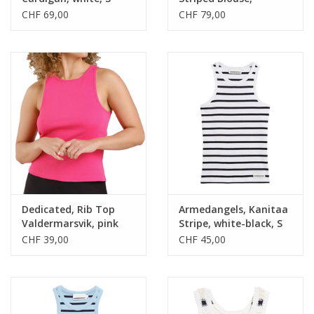
oatmilk-black, S
CHF 69,00
CHF 79,00
Dedicated, Rib Top
Armedangels, Kanitaa
Valdermarsvik, pink
Stripe, white-black, S
raspberry, S
CHF 39,00
CHF 45,00