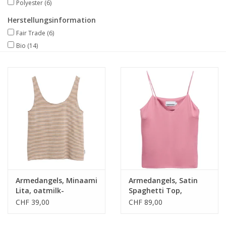
Polyester
(6)
Herstellungsinformation
Fair Trade
(6)
Bio
(14)
Armedangels, Minaami
Armedangels, Satin
Lita, oatmilk-
Spaghetti Top,
cinnamon dust, S
washed berry, S
CHF 39,00
CHF 89,00