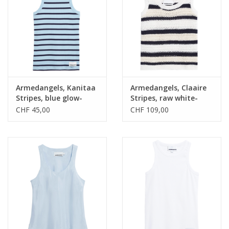
Armedangels, Kanitaa
Armedangels, Claaire
Stripes, blue glow-
Stripes, raw white-
tinted navy, S
night sky, S
CHF 45,00
CHF 109,00