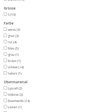
Grösse
S
(19)
Farbe
weiss
(3)
grün
(3)
rot
(4)
blau
(5)
grau
(1)
braun
(1)
schwarz
(4)
nature
(1)
Obermaterial
Lyocell
(2)
Viskose
(2)
Baumwolle
(14)
Leinen
(1)