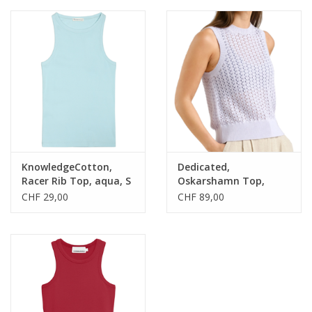
KnowledgeCotton,
Dedicated,
Racer Rib Top, aqua, S
Oskarshamn Top,
thistle purple, S
CHF 29,00
CHF 89,00