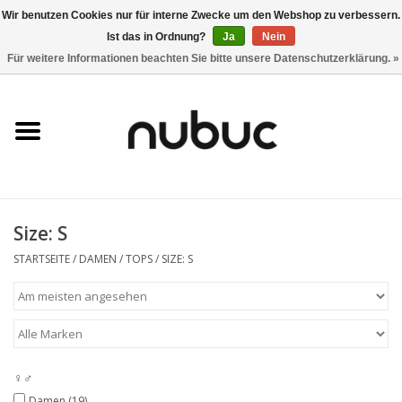
Wir benutzen Cookies nur für interne Zwecke um den Webshop zu verbessern.
Ist das in Ordnung?
Ja
Nein
0 Artikel - CHF 0,00
Für weitere Informationen beachten Sie bitte unsere Datenschutzerklärung. »
Startseite
Damen
Herren
Size: S
Accessoires
STARTSEITE
/
DAMEN
/
TOPS
/
SIZE: S
Home
Stores
♀♂
Marken
Damen
(19)