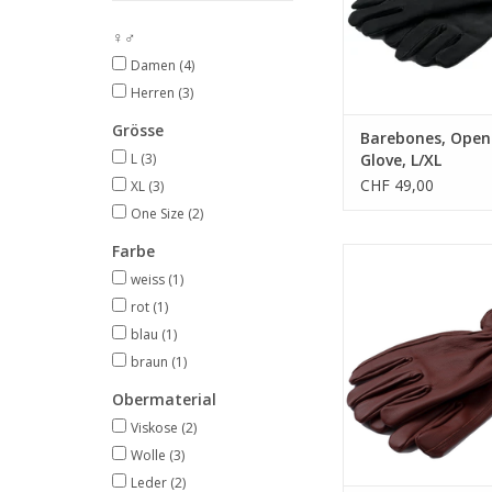
ZUM WARENKORB HI
♀♂
Damen
(4)
Herren
(3)
Grösse
Barebones, Open 
L
(3)
Glove, L/XL
CHF 49,00
XL
(3)
One Size
(2)
Farbe
• hochwertiges Ri
weiss
(1)
• für den Aussen
rot
(1)
blau
(1)
• handgefert
braun
(1)
ZUM WARENKORB HI
Obermaterial
Viskose
(2)
Wolle
(3)
Leder
(2)