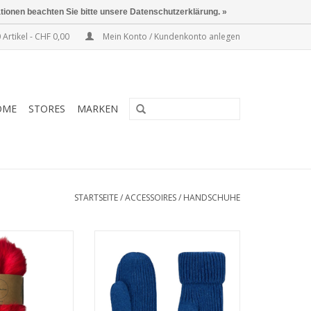
ationen beachten Sie bitte unsere Datenschutzerklärung. »
 Artikel - CHF 0,00
Mein Konto / Kundenkonto anlegen
OME
STORES
MARKEN
STARTSEITE
/
ACCESSOIRES
/
HANDSCHUHE
, 34,4 % Viskose,
• Rippenstrick
 Wolle
• Recycelte Wolle
itsgrösse
• GOTS-zertifiziert
lig weich