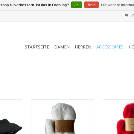
shop zu verbessern. Ist das in Ordnung?
Ja
Nein
Für weitere Inform
0
STARTSEITE
DAMEN
HERREN
ACCESSOIRES
H
dsleder
• 55,6 % Angora, 34,4 % Viskose,
• 55,6 % Angora
10 % Wolle
10 %
chuh
• Einheitsgrösse
• Einhe
g
• kuschelig weich
• kusche