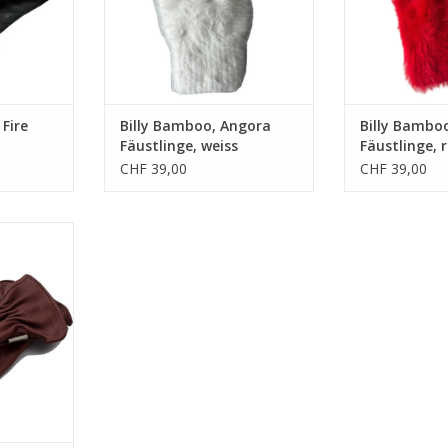
NZUFÜGEN
ZUM WARENKORB HINZUFÜGEN
ZUM WARENKO
Fire
Billy Bamboo, Angora
Billy Bambo
Fäustlinge, weiss
Fäustlinge, 
CHF 39,00
CHF 39,00
ndsleder
einsatz
igt
NZUFÜGEN