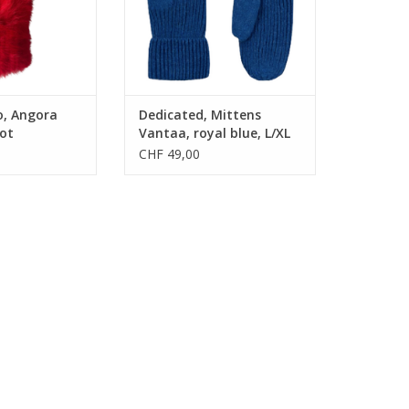
ZUM WARENKORB HINZUFÜGEN
RB HINZUFÜGEN
o, Angora
Dedicated, Mittens
rot
Vantaa, royal blue, L/XL
CHF 49,00