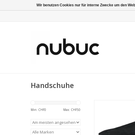
Wir benutzen Cookies nur für interne Zwecke um den Web
Handschuhe
• natürliches Rin
Min: CHF
0
Max: CHF
50
• Grill-Hands
• nachhalti