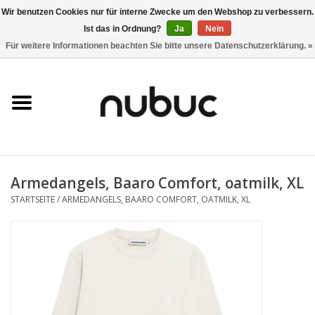
Wir benutzen Cookies nur für interne Zwecke um den Webshop zu verbessern.
Ist das in Ordnung?
Ja
Nein
0 Artikel - CHF 0,00
Für weitere Informationen beachten Sie bitte unsere Datenschutzerklärung. »
Startseite
Damen
Herren
Armedangels, Baaro Comfort, oatmilk, XL
Accessoires
STARTSEITE
/
ARMEDANGELS, BAARO COMFORT, OATMILK, XL
Home
Stores
Marken