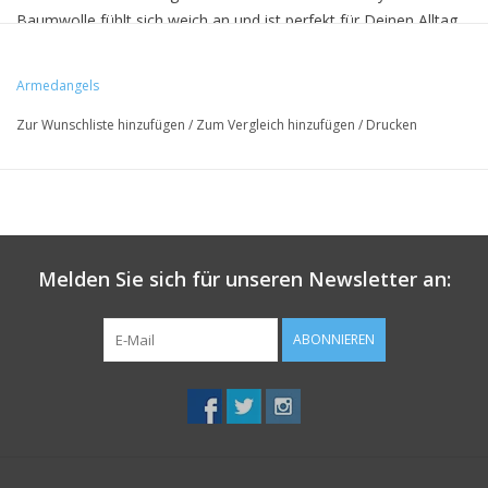
Baumwolle fühlt sich weich an und ist perfekt für Deinen Alltag.
Pflegehinweis: 30° Pflegeleicht
Armedangels
Model ist 184 cm groß und trägt Größe M.
Zur Wunschliste hinzufügen
/
Zum Vergleich hinzufügen
/
Drucken
• 50% Bio-Baumwolle, 50% recycelte Baumwolle
• Regular Fit
• Hergestellt in Barcelos, Portugal
Melden Sie sich für unseren Newsletter an:
• GRS & PETA -zertifiziert
• Logo-Stickerei auf der Brust
ABONNIEREN