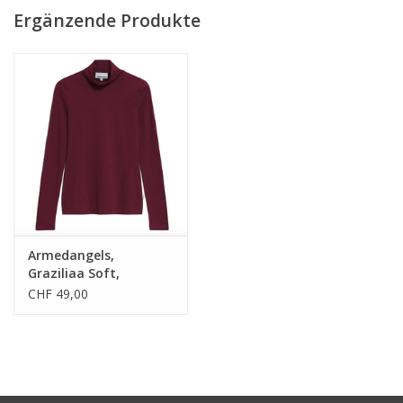
Ergänzende Produkte
• 100% Bio-Baumwolle
• Slim Fit
• GOTS und PETA-zertifiziert
• Hergestellt in IBarcelos, Portugal
Armedangels,
Graziliaa Soft,
cranberry juice, M
CHF 49,00