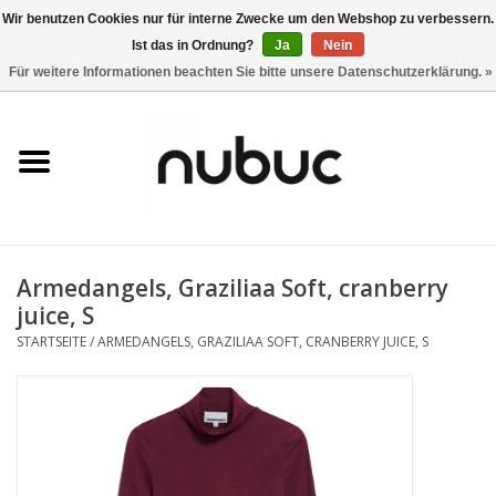
Wir benutzen Cookies nur für interne Zwecke um den Webshop zu verbessern.
Ist das in Ordnung?
Ja
Nein
0 Artikel - CHF 0,00
Für weitere Informationen beachten Sie bitte unsere Datenschutzerklärung. »
Startseite
Damen
Herren
Armedangels, Graziliaa Soft, cranberry
Accessoires
juice, S
STARTSEITE
/
ARMEDANGELS, GRAZILIAA SOFT, CRANBERRY JUICE, S
Home
Stores
Marken