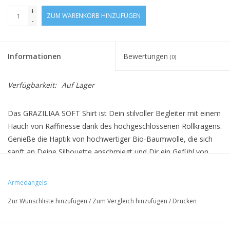
+
ZUM WARENKORB HINZUFÜGEN
-
Informationen
Bewertungen
(0)
Verfügbarkeit:
Auf Lager
Das GRAZILIAA SOFT Shirt ist Dein stilvoller Begleiter mit einem
Hauch von Raffinesse dank des hochgeschlossenen Rollkragens.
Genieße die Haptik von hochwertiger Bio-Baumwolle, die sich
sanft an Deine Silhouette anschmiegt und Dir ein Gefühl von
wohliger Wärme verleiht. Mit seiner schmalen Passform ist
dieses Jersey-Oberteil ein edles Basisteil, das Komfort und Stil
Armedangels
gekonnt vereint.
Zur Wunschliste hinzufügen
/
Zum Vergleich hinzufügen
/
Drucken
Pflege: 30° Pflegeleicht