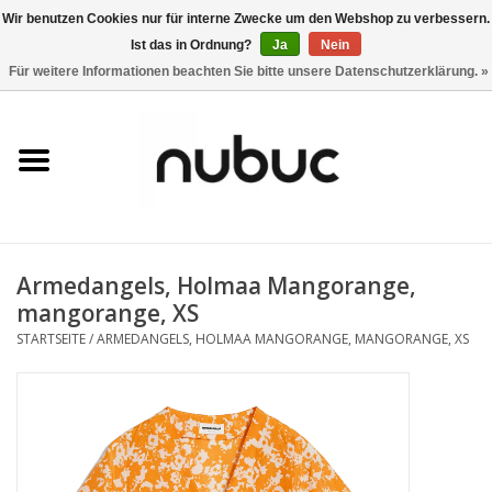
Wir benutzen Cookies nur für interne Zwecke um den Webshop zu verbessern.
Ist das in Ordnung?
Ja
Nein
0 Artikel - CHF 0,00
Für weitere Informationen beachten Sie bitte unsere Datenschutzerklärung. »
Startseite
Damen
Herren
Armedangels, Holmaa Mangorange,
Accessoires
mangorange, XS
STARTSEITE
/
ARMEDANGELS, HOLMAA MANGORANGE, MANGORANGE, XS
Home
Stores
Marken