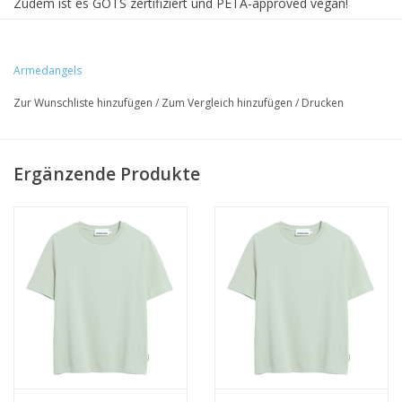
Zudem ist es GOTS zertifiziert und PETA-approved vegan!
• 100% Bio-Baumwolle
Armedangels
• regular fit
Zur Wunschliste hinzufügen
/
Zum Vergleich hinzufügen
/
Drucken
• vegan
Ergänzende Produkte