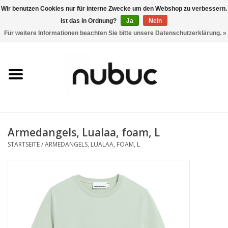
Wir benutzen Cookies nur für interne Zwecke um den Webshop zu verbessern.
Ist das in Ordnung?
Ja
Nein
0 Artikel - CHF 0,00
Für weitere Informationen beachten Sie bitte unsere Datenschutzerklärung. »
Startseite
Damen
Herren
Armedangels, Lualaa, foam, L
Accessoires
STARTSEITE
/
ARMEDANGELS, LUALAA, FOAM, L
Home
Stores
Marken