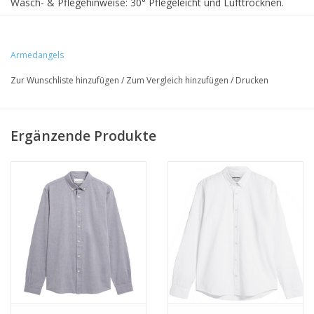
Wasch- & Pflegehinweise: 30° Pflegeleicht und Lufttrocknen.
• 100% Bio-Baumwolle
Armedangels
• Regular Fit
Zur Wunschliste hinzufügen
/
Zum Vergleich hinzufügen
/
Drucken
• GOTS- & PETA-zertifiziert
Ergänzende Produkte