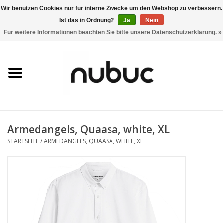
Wir benutzen Cookies nur für interne Zwecke um den Webshop zu verbessern.
Ist das in Ordnung?
Ja
Nein
0 Artikel - CHF 0,00
Für weitere Informationen beachten Sie bitte unsere Datenschutzerklärung. »
Startseite
Damen
Herren
Armedangels, Quaasa, white, XL
Accessoires
STARTSEITE
/
ARMEDANGELS, QUAASA, WHITE, XL
Home
Stores
Marken