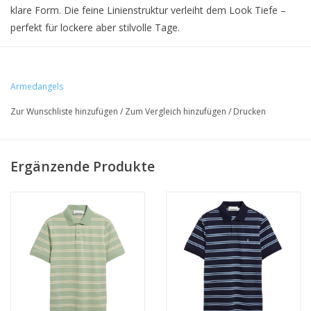
klare Form. Die feine Linienstruktur verleiht dem Look Tiefe –
perfekt für lockere aber stilvolle Tage.
Gefertigt aus einem angenehm weichen Baumwoll-Piqué, trägt
sich das Polo leicht auf der Haut und bleibt auch bei Wärme
formstabil. Der strukturierte, atmungsaktive Stoff sorgt für einen
Armedangels
gepflegten Fall.
Zur Wunschliste hinzufügen
/
Zum Vergleich hinzufügen
/
Drucken
• 100% Bio-Baumwolle
Ergänzende Produkte
• Regular Fit
• GOTS-zertifiziert, PETA-Approved Vegan