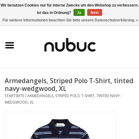
Wir benutzen Cookies nur für interne Zwecke um den Webshop zu verbessern.
Ist das in Ordnung?
Ja
Nein
0 Artikel - CHF 0,00
Für weitere Informationen beachten Sie bitte unsere Datenschutzerklärung. »
Startseite
Damen
Herren
Armedangels, Striped Polo T-Shirt, tinted
Accessoires
navy-wedgwood, XL
STARTSEITE
/
ARMEDANGELS, STRIPED POLO T-SHIRT, TINTED NAVY-
Home
WEDGWOOD, XL
Stores
Marken