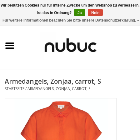
Wir benutzen Cookies nur für interne Zwecke um den Webshop zu verbessern.
Ist das in Ordnung?
Ja
Nein
0 Artikel - CHF 0,00
Für weitere Informationen beachten Sie bitte unsere Datenschutzerklärung. »
Startseite
Damen
Herren
Armedangels, Zonjaa, carrot, S
Accessoires
STARTSEITE
/
ARMEDANGELS, ZONJAA, CARROT, S
Home
Stores
Marken