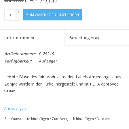
CHF 79,00
CHF 89,00
+
ZUM WARENKORB HINZUFÜGEN
-
Informationen
Bewertungen
(0)
Artikelnummer::
P-25215
Verfügbarkeit:
Auf Lager
Leichte Bluse des fair produzierenden Labels Armedangels aus.
Zonjaa wurde in der Türkei hergestellt und ist PETA approved
vegan.
Armedangels
• 100% Lyocell (TENCEL™)
Zur Wunschliste hinzufügen
/
Zum Vergleich hinzufügen
/
Drucken
• Loose Fit