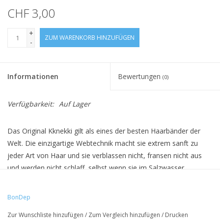
CHF 3,00
+
ZUM WARENKORB HINZUFÜGEN
-
Informationen
Bewertungen
(0)
Verfügbarkeit:
Auf Lager
Das Original Kknekki gilt als eines der besten Haarbänder der
Welt. Die einzigartige Webtechnik macht sie extrem sanft zu
jeder Art von Haar und sie verblassen nicht, fransen nicht aus
und werden nicht schlaff, selbst wenn sie im Salzwasser
getragen werden. Sie sind ausserdem allergikerfreundlich. Die
einzigartige Handwerks- und Webtechnik mit mehr als 60 Fäden
BonDep
ergibt fast unendlich viele Farb- und Kombinationsmöglichkeiten.
Zur Wunschliste hinzufügen
/
Zum Vergleich hinzufügen
/
Drucken