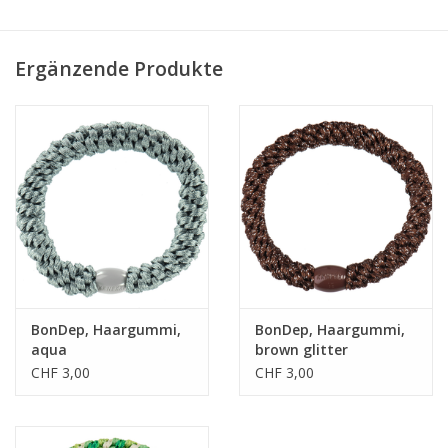
• einzigartige Webtechnik
Ergänzende Produkte
• extrem sanft
• allergikerfreundlich
BonDep, Haargummi,
BonDep, Haargummi,
aqua
brown glitter
CHF 3,00
CHF 3,00