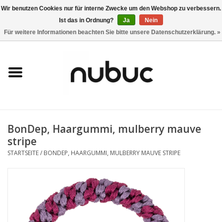
Wir benutzen Cookies nur für interne Zwecke um den Webshop zu verbessern.
Ist das in Ordnung?
Ja
Nein
0 Artikel - CHF 0,00
Für weitere Informationen beachten Sie bitte unsere Datenschutzerklärung. »
Startseite
Damen
Herren
BonDep, Haargummi, mulberry mauve
Accessoires
stripe
STARTSEITE
/
BONDEP, HAARGUMMI, MULBERRY MAUVE STRIPE
Home
Stores
Marken