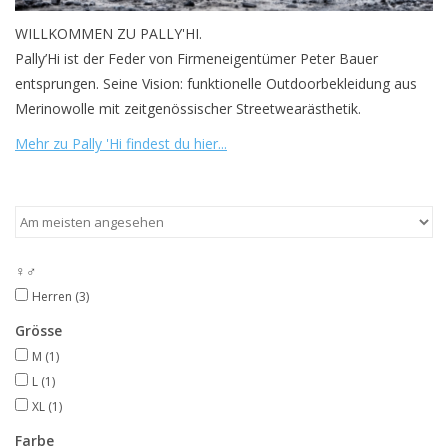
WILLKOMMEN ZU PALLY'HI.
Pally’Hi ist der Feder von Firmeneigentümer Peter Bauer
entsprungen. Seine Vision: funktionelle Outdoorbekleidung aus
Merinowolle mit zeitgenössischer Streetwearästhetik.
Mehr zu Pally 'Hi findest du hier...
♀♂
Herren
(3)
Grösse
M
(1)
L
(1)
XL
(1)
Farbe