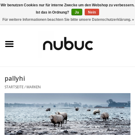
Wir benutzen Cookies nur für interne Zwecke um den Webshop zu verbessern.
Ist das in Ordnung?
Ja
Nein
0 Artikel - CHF 0,00
Für weitere Informationen beachten Sie bitte unsere Datenschutzerklärung. »
Startseite
Damen
Herren
pallyhi
Accessoires
STARTSEITE
/
MARKEN
Home
Stores
Marken