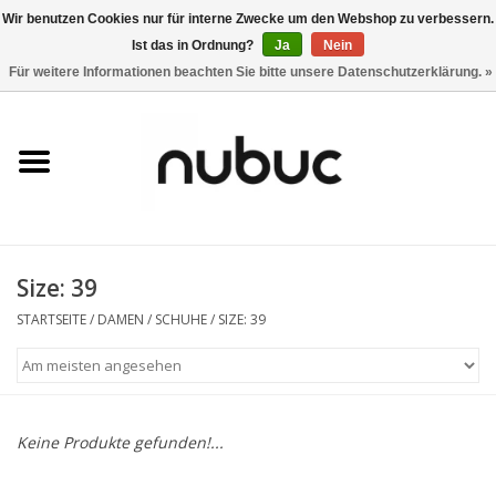
Wir benutzen Cookies nur für interne Zwecke um den Webshop zu verbessern.
Ist das in Ordnung?
Ja
Nein
0 Artikel - CHF 0,00
Für weitere Informationen beachten Sie bitte unsere Datenschutzerklärung. »
Startseite
Damen
Herren
Size: 39
Accessoires
STARTSEITE
/
DAMEN
/
SCHUHE
/
SIZE: 39
Home
Stores
Keine Produkte gefunden!...
Marken