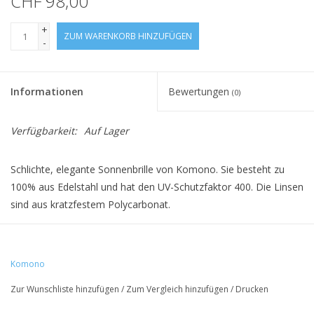
CHF 98,00
+
ZUM WARENKORB HINZUFÜGEN
-
Informationen
Bewertungen
(0)
Verfügbarkeit:
Auf Lager
Schlichte, elegante Sonnenbrille von Komono. Sie besteht zu
100% aus Edelstahl und hat den UV-Schutzfaktor 400. Die Linsen
sind aus kratzfestem Polycarbonat.
• 100% Edelstahl
Komono
• UV400 Schutz
Zur Wunschliste hinzufügen
/
Zum Vergleich hinzufügen
/
Drucken
• Kratzfeste PC-Linsen