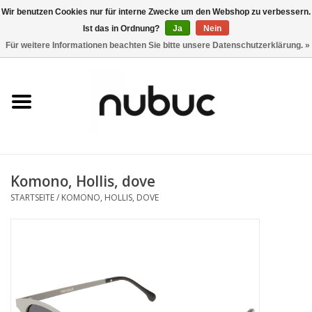
Wir benutzen Cookies nur für interne Zwecke um den Webshop zu verbessern.
Ist das in Ordnung?
Ja
Nein
0 Artikel - CHF 0,00
Für weitere Informationen beachten Sie bitte unsere Datenschutzerklärung. »
Startseite
Damen
Herren
Komono, Hollis, dove
Accessoires
STARTSEITE
/
KOMONO, HOLLIS, DOVE
Home
Stores
Marken