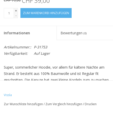
CHF 39,00
CHF 79,00
+
ZUM WARENKORB HINZUFÜGEN
-
Informationen
Bewertungen
(0)
Artikelnummer::
P-31753
Verfügbarkeit:
Auf Lager
Super, sommerlicher Hoodie, vor allem für kältere Nächte am
Strand. Er besteht aus 100% Baumwolle und ist Regular fit
geschnitten. Die Kapuze hat zwei kleine Kordeln zum zu machen
und im vorderen Bereich ist eine kleine Bauchtasche.
Vissla
• 100% Baumwolle
Zur Wunschliste hinzufügen
/
Zum Vergleich hinzufügen
/
Drucken
• Kordeln an der Kapuze