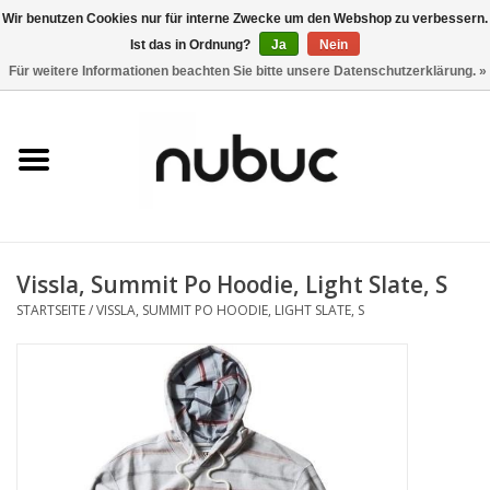
Wir benutzen Cookies nur für interne Zwecke um den Webshop zu verbessern.
Ist das in Ordnung?
Ja
Nein
0 Artikel - CHF 0,00
Für weitere Informationen beachten Sie bitte unsere Datenschutzerklärung. »
Startseite
Damen
Herren
Vissla, Summit Po Hoodie, Light Slate, S
Accessoires
STARTSEITE
/
VISSLA, SUMMIT PO HOODIE, LIGHT SLATE, S
Home
Stores
Marken