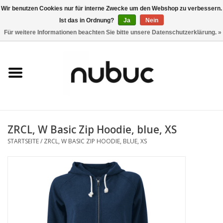
Wir benutzen Cookies nur für interne Zwecke um den Webshop zu verbessern.
Ist das in Ordnung?
Ja
Nein
0 Artikel - CHF 0,00
Für weitere Informationen beachten Sie bitte unsere Datenschutzerklärung. »
Startseite
Damen
Herren
ZRCL, W Basic Zip Hoodie, blue, XS
Accessoires
STARTSEITE
/
ZRCL, W BASIC ZIP HOODIE, BLUE, XS
Home
Stores
Marken