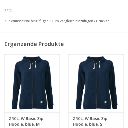
bequem. Der gerade geschnittene Zip Hoodie hat vorne über die
ganze Länge einen YKK Reissverschluss. Die Kapuze mit Kordel
ZRCL
und die seitlichen Kangaroo Taschen machen den Zip Hoodie zu
Zur Wunschliste hinzufügen
/
Zum Vergleich hinzufügen
/
Drucken
einem praktischen Kleidungsstück.
• 100% Bio-Baumwolle
Ergänzende Produkte
• normale Passform
• fair & nachhaltig
ZRCL, W Basic Zip
ZRCL, W Basic Zip
Hoodie, blue, M
Hoodie, blue, S