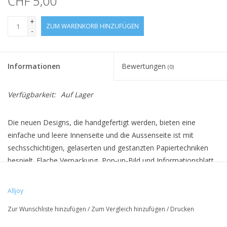
CHF 5,00
+
ZUM WARENKORB HINZUFÜGEN
-
Informationen
Bewertungen
(0)
Verfügbarkeit:
Auf Lager
Die neuen Designs, die handgefertigt werden, bieten eine
einfache und leere Innenseite und die Aussenseite ist mit
sechsschichtigen, gelaserten und gestanzten Papiertechniken
bespielt. Flache Verpackung, Pop-up-Bild und Informationsblatt
befinden sich in der Packung.
Alljoy
• 3D Optik
Zur Wunschliste hinzufügen
/
Zum Vergleich hinzufügen
/
Drucken
• Umweltfreundlich