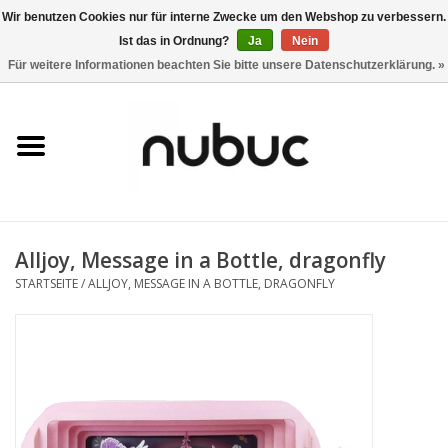
Wir benutzen Cookies nur für interne Zwecke um den Webshop zu verbessern.
Ist das in Ordnung?
Ja
Nein
0 Artikel - CHF 0,00
Für weitere Informationen beachten Sie bitte unsere Datenschutzerklärung. »
Startseite
Damen
Herren
Alljoy, Message in a Bottle, dragonfly
Accessoires
STARTSEITE
/
ALLJOY, MESSAGE IN A BOTTLE, DRAGONFLY
Home
Stores
Marken