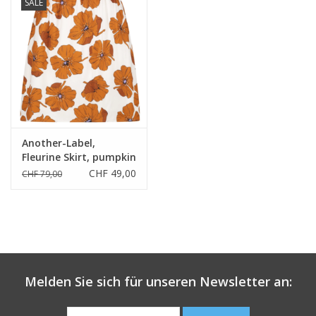
SALE
Another-Label,
Fleurine Skirt, pumpkin
flower, S
CHF 49,00
CHF 79,00
Melden Sie sich für unseren Newsletter an: