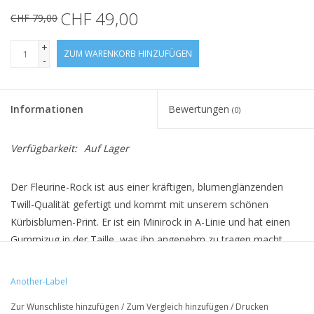
CHF 49,00
CHF 79,00
+
ZUM WARENKORB HINZUFÜGEN
-
Informationen
Bewertungen
(0)
Verfügbarkeit:
Auf Lager
Der Fleurine-Rock ist aus einer kräftigen, blumenglänzenden
Twill-Qualität gefertigt und kommt mit unserem schönen
Kürbisblumen-Print. Er ist ein Minirock in A-Linie und hat einen
Gummizug in der Taille, was ihn angenehm zu tragen macht.
•
100% Lenzing viscose
Another-Label
• A-Linie
Zur Wunschliste hinzufügen
/
Zum Vergleich hinzufügen
/
Drucken
• Gummizug in der Taille