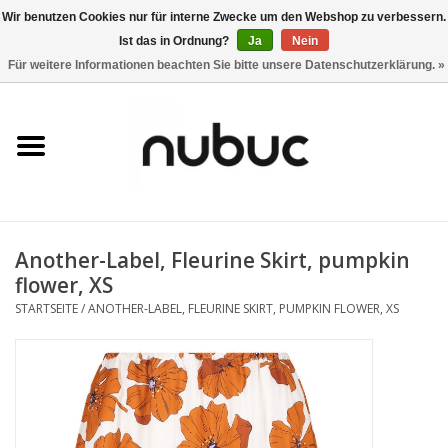
Wir benutzen Cookies nur für interne Zwecke um den Webshop zu verbessern.
Ist das in Ordnung?
Ja
Nein
0 Artikel - CHF 0,00
Für weitere Informationen beachten Sie bitte unsere Datenschutzerklärung. »
Startseite
Damen
Herren
Another-Label, Fleurine Skirt, pumpkin
Accessoires
flower, XS
STARTSEITE
/
ANOTHER-LABEL, FLEURINE SKIRT, PUMPKIN FLOWER, XS
Home
Stores
Marken