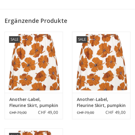
Ergänzende Produkte
SALE
SALE
Another-Label,
Another-Label,
Fleurine Skirt, pumpkin
Fleurine Skirt, pumpkin
flower, L
flower, M
CHF 49,00
CHF 49,00
CHF 79,00
CHF 79,00