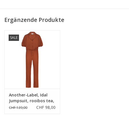
• 98% Polyester, 2% Elastane
Ergänzende Produkte
• Regular Fit
• Bubble-Popcorn-Qualität mit Elastan
SALE
Another-Label, Idal
Jumpsuit, rooibos tea,
M
CHF 98,00
CHF 139,00