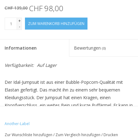
CHF 98,00
CHF 139,00
+
ZUM WARENKORB HINZUFÜGEN
-
Informationen
Bewertungen
(0)
Verfügbarkeit:
Auf Lager
Der Idal-Jumpsuit ist aus einer Bubble-Popcorn-Qualität mit
Elastan gefertigt. Das macht ihn zu einem sehr bequemen
Kleidungsstück. Der Jumpsuit hat einen Kragen, einen
Knopfverschluss, ein weites Bein und kurze Puffärmel. Er kann in
der Taille mit dem Kordelzug gezogen werden, um die Taille zu
betonen.
Another-Label
Zur Wunschliste hinzufügen
/
Zum Vergleich hinzufügen
/
Drucken