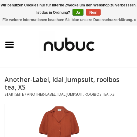
Wir benutzen Cookies nur für interne Zwecke um den Webshop zu verbessern.
Ist das in Ordnung?
Ja
Nein
0 Artikel - CHF 0,00
Für weitere Informationen beachten Sie bitte unsere Datenschutzerklärung. »
Startseite
Damen
Herren
Another-Label, Idal Jumpsuit, rooibos
Accessoires
tea, XS
STARTSEITE
/
ANOTHER-LABEL, IDAL JUMPSUIT, ROOIBOS TEA, XS
Home
Stores
Marken