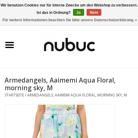
Wir benutzen Cookies nur für interne Zwecke um den Webshop zu verbessern.
Ist das in Ordnung?
Ja
Nein
0 Artikel - CHF 0,00
Für weitere Informationen beachten Sie bitte unsere Datenschutzerklärung. »
Startseite
Damen
Herren
Armedangels, Aaimemi Aqua Floral,
Accessoires
morning sky, M
STARTSEITE
/
ARMEDANGELS, AAIMEMI AQUA FLORAL, MORNING SKY, M
Home
Stores
Marken