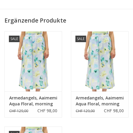
• Fair & nachhaltig
Ergänzende Produkte
SALE
SALE
Armedangels, Aaimemi
Armedangels, Aaimemi
Aqua Floral, morning
Aqua Floral, morning
sky, L
sky, S
CHF 98,00
CHF 98,00
CHF 129,00
CHF 129,00