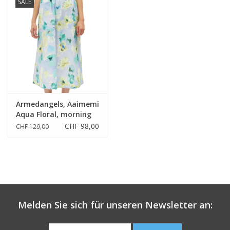
SALE
Armedangels, Aaimemi
Aqua Floral, morning
sky, XS
CHF 98,00
CHF 129,00
Melden Sie sich für unseren Newsletter an: