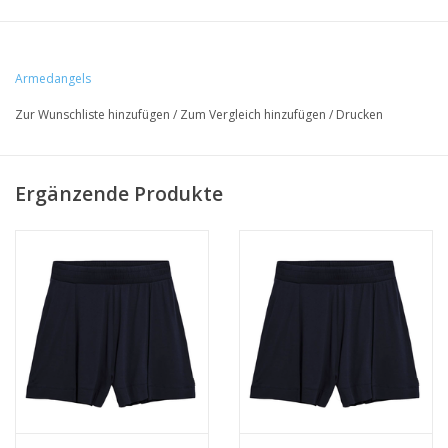
• 96% Viskose (LENZING™ ECOVERO™), 4% Elasthan
Armedangels
• Loose Fit
Zur Wunschliste hinzufügen
/
Zum Vergleich hinzufügen
/
Drucken
• Vegan, PEAT-zertifiziert
• Produktionsort Portugal
Ergänzende Produkte