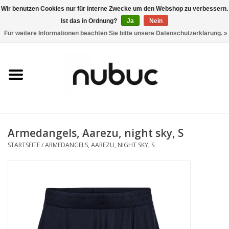
Wir benutzen Cookies nur für interne Zwecke um den Webshop zu verbessern.
Ist das in Ordnung?
Ja
Nein
0 Artikel - CHF 0,00
Für weitere Informationen beachten Sie bitte unsere Datenschutzerklärung. »
Startseite
Damen
Herren
Armedangels, Aarezu, night sky, S
Accessoires
STARTSEITE
/
ARMEDANGELS, AAREZU, NIGHT SKY, S
Home
Stores
Marken