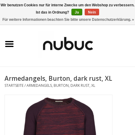
Wir benutzen Cookies nur für interne Zwecke um den Webshop zu verbessern.
Ist das in Ordnung?
Ja
Nein
0 Artikel - CHF 0,00
Für weitere Informationen beachten Sie bitte unsere Datenschutzerklärung. »
Startseite
Damen
Herren
Armedangels, Burton, dark rust, XL
Accessoires
STARTSEITE
/
ARMEDANGELS, BURTON, DARK RUST, XL
Home
Stores
Marken