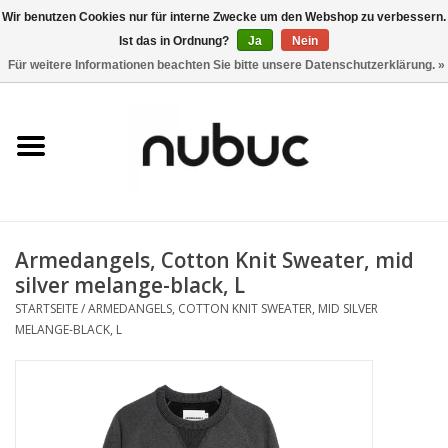
Wir benutzen Cookies nur für interne Zwecke um den Webshop zu verbessern.
Ist das in Ordnung?
Ja
Nein
0 Artikel - CHF 0,00
Für weitere Informationen beachten Sie bitte unsere Datenschutzerklärung. »
Startseite
Damen
Herren
Armedangels, Cotton Knit Sweater, mid
Accessoires
silver melange-black, L
STARTSEITE
/
ARMEDANGELS, COTTON KNIT SWEATER, MID SILVER
Home
MELANGE-BLACK, L
Stores
Marken