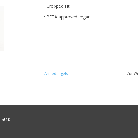
• Cropped Fit
• PETA approved vegan
Armedangels
Zur Wu
 an: