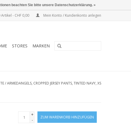
ationen beachten Sie bitte unsere Datenschutzerklärung. »
 Artikel - CHF 0,00
Mein Konto / Kundenkonto anlegen
OME
STORES
MARKEN
ITE
/
ARMEDANGELS, CROPPED JERSEY PANTS, TINTED NAVY, XS
+
ZUM WARENKORB HINZUFÜGEN
-