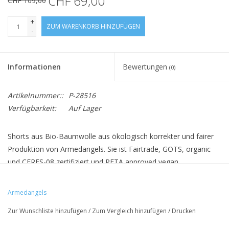
CHF 69,00
CHF 109,00
+
ZUM WARENKORB HINZUFÜGEN
-
Informationen
Bewertungen
(0)
Artikelnummer::
P-28516
Verfügbarkeit:
Auf Lager
Shorts aus Bio-Baumwolle aus ökologisch korrekter und fairer
Produktion von Armedangels. Sie ist Fairtrade, GOTS, organic
und CERES-08 zertifiziert und PETA approved vegan.
Armedangels
• 97% Bio-Baumwolle, 3% Elastan
Zur Wunschliste hinzufügen
/
Zum Vergleich hinzufügen
/
Drucken
• Regular Fit