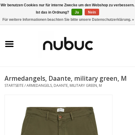
Wir benutzen Cookies nur für interne Zwecke um den Webshop zu verbessern.
Ist das in Ordnung?
Ja
Nein
0 Artikel - CHF 0,00
Für weitere Informationen beachten Sie bitte unsere Datenschutzerklärung. »
Startseite
Damen
Herren
Armedangels, Daante, military green, M
Accessoires
STARTSEITE
/
ARMEDANGELS, DAANTE, MILITARY GREEN, M
Home
Stores
Marken