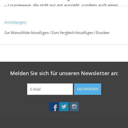
– Loungewear, die nicht nur gut aussieht, sondern auch einen
Beitrag leistet, zu Deiner ökofairen und super cozy Garderobe.
Armedangels
• 96% Bio-Baumwolle, 6% Elasthan
Zur Wunschliste hinzufügen
/
Zum Vergleich hinzufügen
/
Drucken
• Fitted
• Hergestellt in Barcelos, Portugal
• Peta- & GOTS-zertifiziert
Melden Sie sich für unseren Newsletter an:
ABONNIEREN