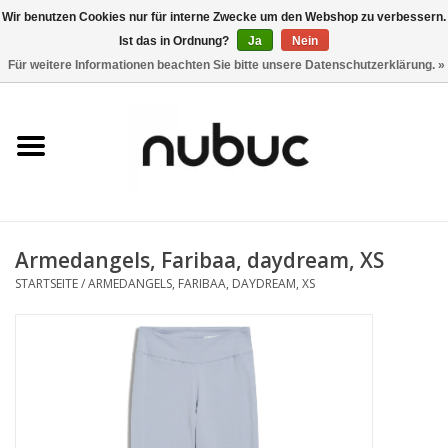
Wir benutzen Cookies nur für interne Zwecke um den Webshop zu verbessern.
Ist das in Ordnung?
Ja
Nein
0 Artikel - CHF 0,00
Für weitere Informationen beachten Sie bitte unsere Datenschutzerklärung. »
Startseite
Damen
Herren
Armedangels, Faribaa, daydream, XS
Accessoires
STARTSEITE
/
ARMEDANGELS, FARIBAA, DAYDREAM, XS
Home
Stores
Marken