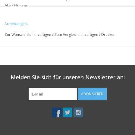
Abschlüssen.
Das Model ist 1.87m gross und trägt Grösse M.
Armedangels
Zur Wunschliste hinzufügen
/
Zum Vergleich hinzufügen
/
Drucken
30°C Pflegeleicht waschen - Lufttrocknen
• 100% Bio-Baumwolle
• Regular fit
• GOTS- & Peta-zertifiziert
Melden Sie sich für unseren Newsletter an:
ABONNIEREN