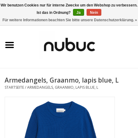
Wir benutzen Cookies nur für interne Zwecke um den Webshop zu verbessern.
Ist das in Ordnung?
Ja
Nein
0 Artikel - CHF 0,00
Für weitere Informationen beachten Sie bitte unsere Datenschutzerklärung. »
Startseite
Damen
Herren
Armedangels, Graanmo, lapis blue, L
Accessoires
STARTSEITE
/
ARMEDANGELS, GRAANMO, LAPIS BLUE, L
Home
Stores
Marken