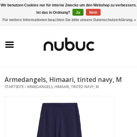
Wir benutzen Cookies nur für interne Zwecke um den Webshop zu verbessern.
Ist das in Ordnung?
Ja
Nein
0 Artikel - CHF 0,00
Für weitere Informationen beachten Sie bitte unsere Datenschutzerklärung. »
Startseite
Damen
Herren
Armedangels, Himaari, tinted navy, M
Accessoires
STARTSEITE
/
ARMEDANGELS, HIMAARI, TINTED NAVY, M
Home
Stores
Marken