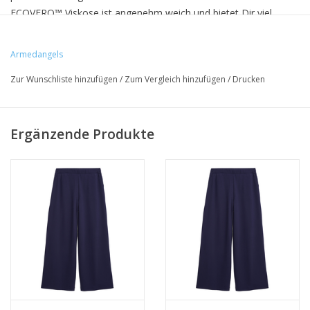
ECOVERO™ Viskose ist angenehm weich und bietet Dir viel
Bewegungsfreiheit.
Armedangels
• 82% Viskose, 16% Polyamid (recycelt), 2% Elasthan
Zur Wunschliste hinzufügen
/
Zum Vergleich hinzufügen
/
Drucken
• Regular Fit
• PETA-Approved Vegan
Ergänzende Produkte