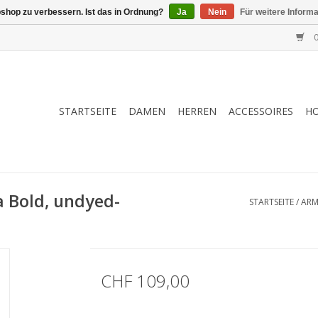
shop zu verbessern. Ist das in Ordnung?
Ja
Nein
Für weitere Inform
0
STARTSEITE
DAMEN
HERREN
ACCESSOIRES
H
a Bold, undyed-
STARTSEITE
/
ARM
CHF 109,00