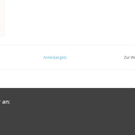
Armedangels
Zur Wu
 an: