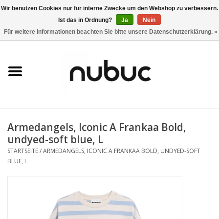
Wir benutzen Cookies nur für interne Zwecke um den Webshop zu verbessern.
Ist das in Ordnung?
Ja
Nein
0 Artikel - CHF 0,00
Für weitere Informationen beachten Sie bitte unsere Datenschutzerklärung. »
Startseite
Damen
Herren
Armedangels, Iconic A Frankaa Bold,
Accessoires
undyed-soft blue, L
STARTSEITE
/
ARMEDANGELS, ICONIC A FRANKAA BOLD, UNDYED-SOFT
Home
BLUE, L
Stores
Marken