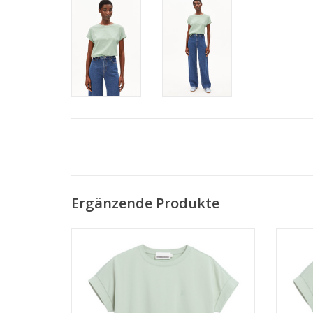
Ergänzende Produkte
• 100% Bio-Baumwolle
• Lockere Passform
• GOTS & PETA-zertifiziert
ZUM WARENKORB HINZUFÜGEN
Z