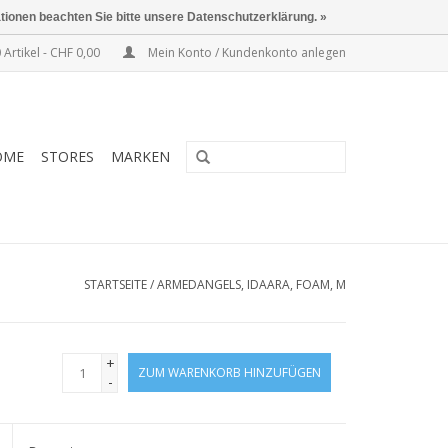
ationen beachten Sie bitte unsere Datenschutzerklärung. »
 Artikel - CHF 0,00
Mein Konto / Kundenkonto anlegen
OME
STORES
MARKEN
STARTSEITE
/
ARMEDANGELS, IDAARA, FOAM, M
+
ZUM WARENKORB HINZUFÜGEN
-