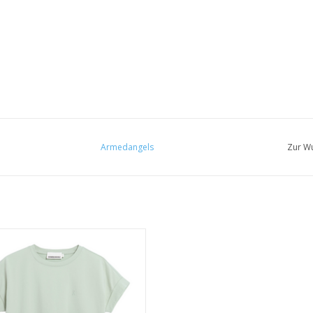
Armedangels
Zur Wu
• 100% Bio-Baumwolle
• Lockere Passform
• GOTS & PETA-zertifiziert
UM WARENKORB HINZUFÜGEN