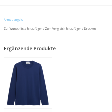
• 100% Bio- Baumwolle
Armedangels
• normale Passform
Zur Wunschliste hinzufügen
/
Zum Vergleich hinzufügen
/
Drucken
• GOTS & PETA-zertifiziert
• Produktionsort: Barcelos, Portugal
Ergänzende Produkte