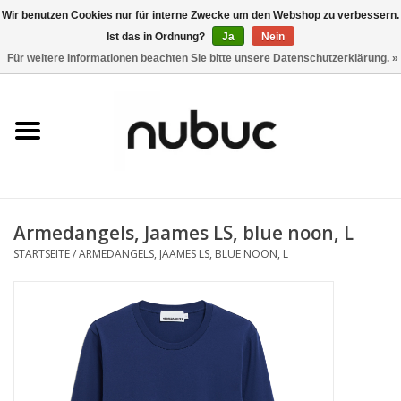
Wir benutzen Cookies nur für interne Zwecke um den Webshop zu verbessern.
Ist das in Ordnung?
Ja
Nein
0 Artikel - CHF 0,00
Für weitere Informationen beachten Sie bitte unsere Datenschutzerklärung. »
Startseite
Damen
Herren
Armedangels, Jaames LS, blue noon, L
Accessoires
STARTSEITE
/
ARMEDANGELS, JAAMES LS, BLUE NOON, L
Home
Stores
Marken