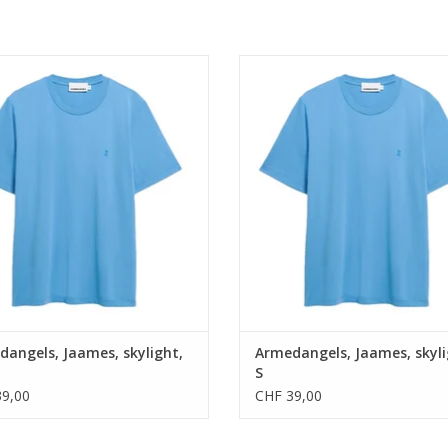
• 100% Bio-Baumwolle
• 100% Bio-Baumwolle
• Normale Passform
• Normale Passform
zertifiziert & PETA-approved Vegan
• GOTS zertifiziert & PETA-approv
UM WARENKORB HINZUFÜGEN
ZUM WARENKORB HINZUFÜG
angels, Jaames, skylight,
Armedangels, Jaames, skyli
S
9,00
CHF 39,00