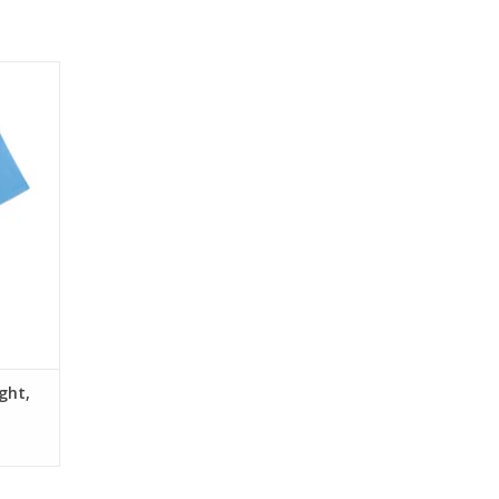
ed Vegan
EN
ght,