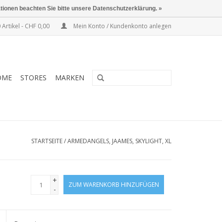
ationen beachten Sie bitte unsere Datenschutzerklärung. »
 Artikel - CHF 0,00
Mein Konto / Kundenkonto anlegen
OME
STORES
MARKEN
STARTSEITE
/
ARMEDANGELS, JAAMES, SKYLIGHT, XL
+
ZUM WARENKORB HINZUFÜGEN
-