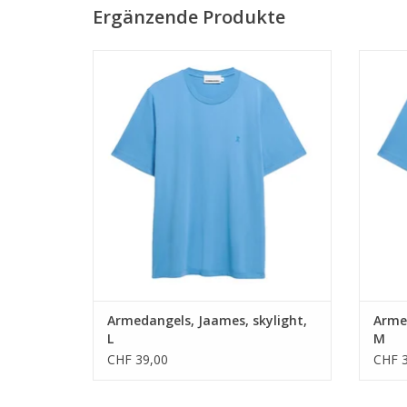
Ergänzende Produkte
• 100% Bio-Baumwolle
• Normale Passform
• GOTS zertifiziert & PETA-approved Vegan
• GOTS 
ZUM WARENKORB HINZUFÜGEN
Z
Armedangels, Jaames, skylight,
Armed
L
M
CHF 39,00
CHF 3