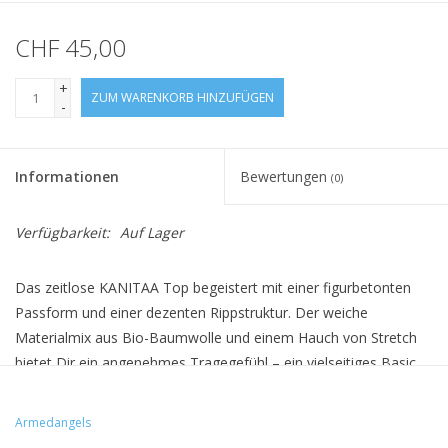
CHF 45,00
+
ZUM WARENKORB HINZUFÜGEN
-
Informationen
Bewertungen
(0)
Verfügbarkeit:
Auf Lager
Das zeitlose KANITAA Top begeistert mit einer figurbetonten
Passform und einer dezenten Rippstruktur. Der weiche
Materialmix aus Bio-Baumwolle und einem Hauch von Stretch
bietet Dir ein angenehmes Tragegefühl – ein vielseitiges Basic
für jeden Anlass.
Produktionsort: Barcelos, Portugal
Armedangels