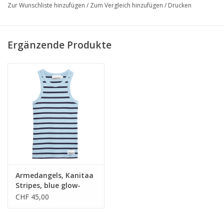
Produzent: Becri Malhas e Confeccoes, S.A.
Zur Wunschliste hinzufügen
/
Zum Vergleich hinzufügen
/
Drucken
• 97% Bio-Baumwolle, 3% Elasthan
Ergänzende Produkte
• Fitted, Ärmellos
• GOTS zertifiziert und PETA approved vegan
Armedangels, Kanitaa
Stripes, blue glow-
tinted navy, S
CHF 45,00