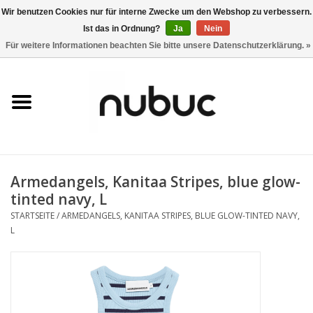
Wir benutzen Cookies nur für interne Zwecke um den Webshop zu verbessern.
Ist das in Ordnung?
Ja
Nein
0 Artikel - CHF 0,00
Für weitere Informationen beachten Sie bitte unsere Datenschutzerklärung. »
Startseite
Damen
Herren
Armedangels, Kanitaa Stripes, blue glow-
Accessoires
tinted navy, L
STARTSEITE
/
ARMEDANGELS, KANITAA STRIPES, BLUE GLOW-TINTED NAVY,
Home
L
Stores
Marken