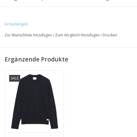
• Material: 100% Baumwolle (bio)
Armedangels
• Schnit: Regular Fit
Zur Wunschliste hinzufügen
/
Zum Vergleich hinzufügen
/
Drucken
• Hergestellt: Forjaes, Portugal
Ergänzende Produkte
SALE