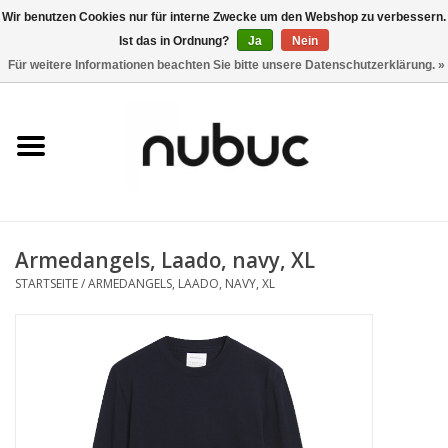
Wir benutzen Cookies nur für interne Zwecke um den Webshop zu verbessern.
Ist das in Ordnung?
Ja
Nein
0 Artikel - CHF 0,00
Für weitere Informationen beachten Sie bitte unsere Datenschutzerklärung. »
Startseite
Damen
Herren
Armedangels, Laado, navy, XL
Accessoires
STARTSEITE
/
ARMEDANGELS, LAADO, NAVY, XL
Home
Stores
Marken