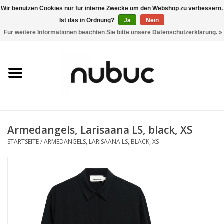
Wir benutzen Cookies nur für interne Zwecke um den Webshop zu verbessern.
Ist das in Ordnung?
Ja
Nein
0 Artikel - CHF 0,00
Für weitere Informationen beachten Sie bitte unsere Datenschutzerklärung. »
Startseite
Damen
Herren
Armedangels, Larisaana LS, black, XS
Accessoires
STARTSEITE
/
ARMEDANGELS, LARISAANA LS, BLACK, XS
Home
Stores
Marken