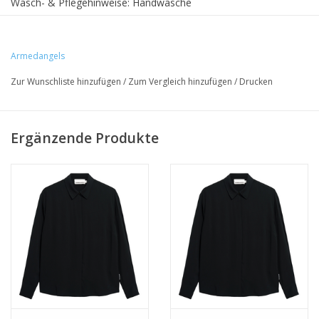
Wasch- & Pflegehinweise: Handwäsche
• 100% Viskose (LENZING™ ECOVERO™)
Armedangels
• Relaxed Fit
Zur Wunschliste hinzufügen
/
Zum Vergleich hinzufügen
/
Drucken
• PETA-zertifiziert
• Produktionsort: Paredes, Marokko
Ergänzende Produkte