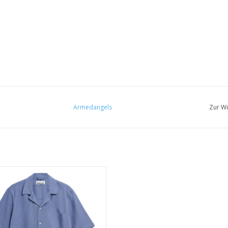
Armedangels
Zur Wu
% Viskose (LENZING™ ECOVERO™),
35% Leinen
• Relaxed Fit
• PETA-zertifiziert