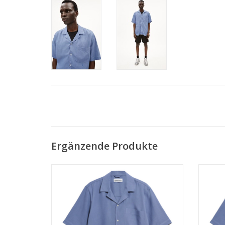
Ergänzende Produkte
• 65% Viskose (LENZING™ ECOVERO™),
• 65
35% Leinen
• Relaxed Fit
• PETA-zertifiziert