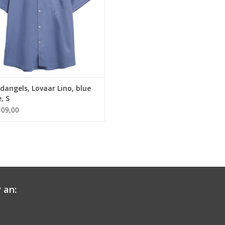
UM WARENKORB HINZUFÜGEN
angels, Lovaar Lino, blue
, S
09,00
 an: