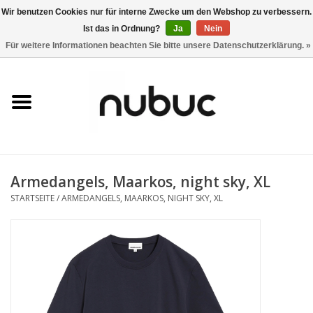
Wir benutzen Cookies nur für interne Zwecke um den Webshop zu verbessern.
Ist das in Ordnung?
Ja
Nein
0 Artikel - CHF 0,00
Für weitere Informationen beachten Sie bitte unsere Datenschutzerklärung. »
Startseite
Damen
Herren
Armedangels, Maarkos, night sky, XL
Accessoires
STARTSEITE
/
ARMEDANGELS, MAARKOS, NIGHT SKY, XL
Home
Stores
Marken