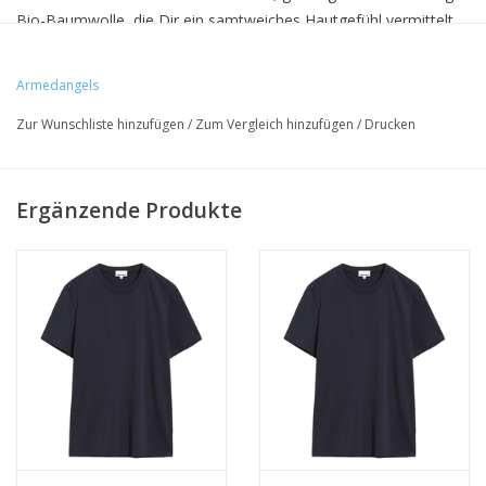
Bio-Baumwolle, die Dir ein samtweiches Hautgefühl vermittelt.
Ideal für Deinen Alltagsstil, verbindet es bewusstes Handeln mit
purem Tragegenuss.
Armedangels
Das Model ist 190 cm groß und trägt Größe M
Zur Wunschliste hinzufügen
/
Zum Vergleich hinzufügen
/
Drucken
Wasch- & Pflegehinweise: 30° Feinwäsche, Lufttrocknen
Ergänzende Produkte
• 50% Bio-Baumwolle, 50% recycelt Baumwolle
• Relaxed Fit
• hergestellt Barcelos, Portugal
• GRS & PETA-zertifiziert