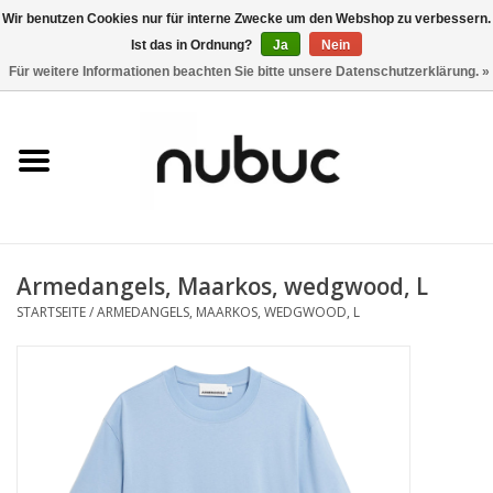
Wir benutzen Cookies nur für interne Zwecke um den Webshop zu verbessern.
Ist das in Ordnung?
Ja
Nein
0 Artikel - CHF 0,00
Für weitere Informationen beachten Sie bitte unsere Datenschutzerklärung. »
Startseite
Damen
Herren
Armedangels, Maarkos, wedgwood, L
Accessoires
STARTSEITE
/
ARMEDANGELS, MAARKOS, WEDGWOOD, L
Home
Stores
Marken