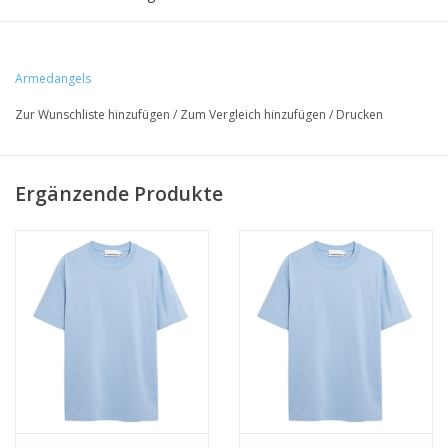
• 100% Bio-Baumwolle
Armedangels
• Relaxed Fit
Zur Wunschliste hinzufügen
/
Zum Vergleich hinzufügen
/
Drucken
• GOTS-zertifiziert, PETA approved vegan
Ergänzende Produkte