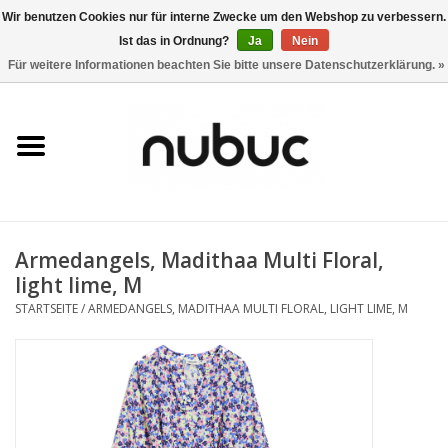
Wir benutzen Cookies nur für interne Zwecke um den Webshop zu verbessern.
Ist das in Ordnung?
Ja
Nein
0 Artikel - CHF 0,00
Für weitere Informationen beachten Sie bitte unsere Datenschutzerklärung. »
Startseite
Damen
Herren
Armedangels, Madithaa Multi Floral,
Accessoires
light lime, M
STARTSEITE
/
ARMEDANGELS, MADITHAA MULTI FLORAL, LIGHT LIME, M
Home
Stores
Marken