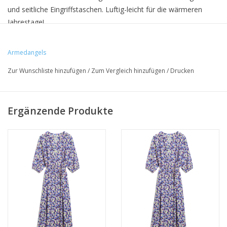
und seitliche Eingriffstaschen. Luftig-leicht für die wärmeren
Jahrestage!
Armedangels
• 100% Viskose (LENZING™ ECOVERO™)
Zur Wunschliste hinzufügen
/
Zum Vergleich hinzufügen
/
Drucken
• Oversized
• kleiner Stehkragen
Ergänzende Produkte
• ohne Verschluss
• Taillengürtel
• seitliche Eingriffstaschen
• Hergestellt in Izmir, Türkei
• Peta-zertifiziert