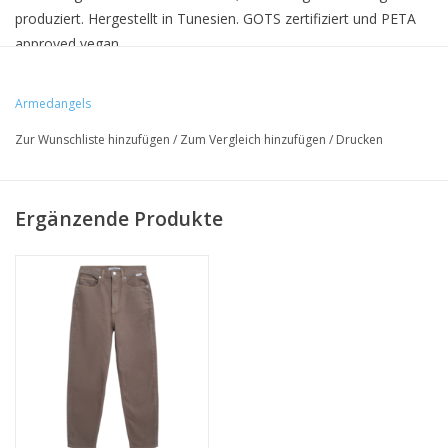
produziert. Hergestellt in Tunesien. GOTS zertifiziert und PETA
approved vegan.
Das Model Sarah ist 179 cm gross und trägt Grösse 27/32.
Armedangels
Zur Wunschliste hinzufügen
/
Zum Vergleich hinzufügen
/
Drucken
• 84% Bio-Baumwolle, 14% Hanffaser, 2% Elastan
• Mom Fit
Ergänzende Produkte
• vegan