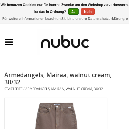
Wir benutzen Cookies nur für interne Zwecke um den Webshop zu verbessern.
Ist das in Ordnung?
Ja
Nein
0 Artikel - CHF 0,00
Für weitere Informationen beachten Sie bitte unsere Datenschutzerklärung. »
Startseite
Damen
Herren
Armedangels, Mairaa, walnut cream,
Accessoires
30/32
STARTSEITE
/
ARMEDANGELS, MAIRAA, WALNUT CREAM, 30/32
Home
Stores
Marken