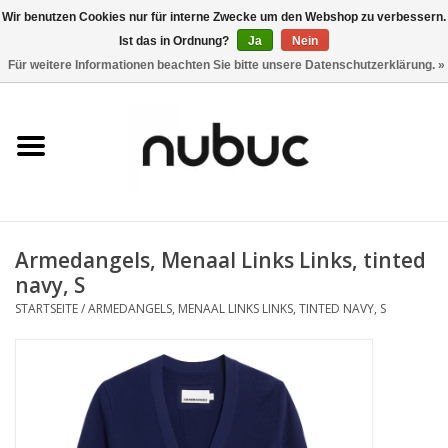
Wir benutzen Cookies nur für interne Zwecke um den Webshop zu verbessern.
Ist das in Ordnung?
Ja
Nein
0 Artikel - CHF 0,00
Für weitere Informationen beachten Sie bitte unsere Datenschutzerklärung. »
Startseite
Damen
Herren
Armedangels, Menaal Links Links, tinted
Accessoires
navy, S
STARTSEITE
/
ARMEDANGELS, MENAAL LINKS LINKS, TINTED NAVY, S
Home
Stores
Marken