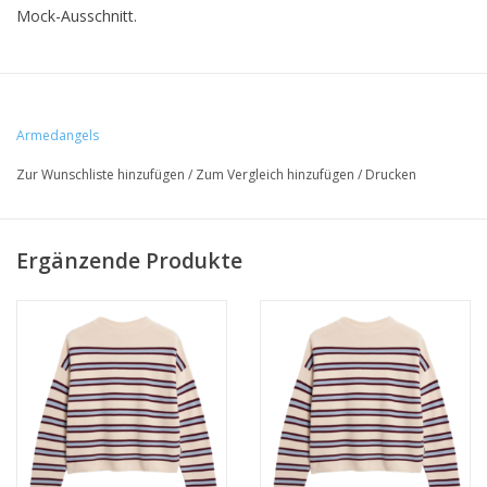
Mock-Ausschnitt.
• 100% Bio-Baumwolle
• loose fit
Armedangels
• GOTS zertifiziert & PETA approved vegan
Zur Wunschliste hinzufügen
/
Zum Vergleich hinzufügen
/
Drucken
Ergänzende Produkte