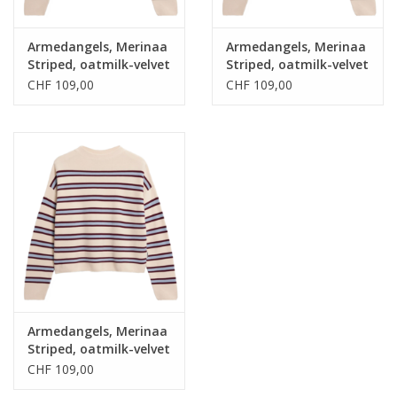
Armedangels, Merinaa
Armedangels, Merinaa
Striped, oatmilk-velvet
Striped, oatmilk-velvet
red-soft blue, L
red-soft blue, M
CHF 109,00
CHF 109,00
Armedangels, Merinaa
Striped, oatmilk-velvet
red-soft blue, S
CHF 109,00