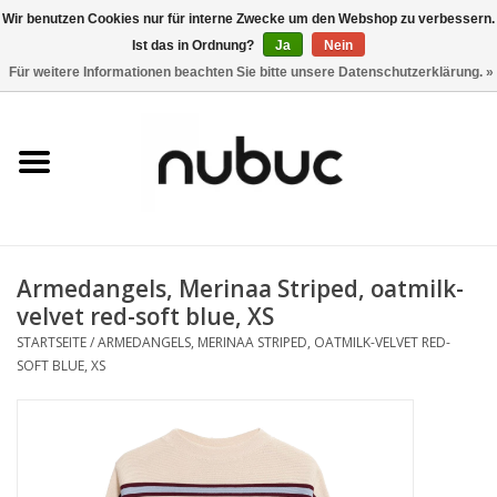
Wir benutzen Cookies nur für interne Zwecke um den Webshop zu verbessern.
Ist das in Ordnung?
Ja
Nein
0 Artikel - CHF 0,00
Für weitere Informationen beachten Sie bitte unsere Datenschutzerklärung. »
Startseite
Damen
Herren
Armedangels, Merinaa Striped, oatmilk-
Accessoires
velvet red-soft blue, XS
STARTSEITE
/
ARMEDANGELS, MERINAA STRIPED, OATMILK-VELVET RED-
Home
SOFT BLUE, XS
Stores
Marken