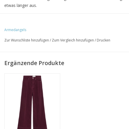
etwas länger aus.
Pflege: 30° Pflegeleicht
Armedangels
• 90% Bio-Baumwolle, 2% Elasthan
Zur Wunschliste hinzufügen
/
Zum Vergleich hinzufügen
/
Drucken
• Skiny fit mit weitem Bein
• GOTS und PETA-zertifiziert
Ergänzende Produkte
• Hergestellt in Istanbul, Türkei