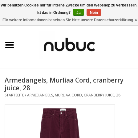
Wir benutzen Cookies nur für interne Zwecke um den Webshop zu verbessern.
Ist das in Ordnung?
Ja
Nein
0 Artikel - CHF 0,00
Für weitere Informationen beachten Sie bitte unsere Datenschutzerklärung. »
Startseite
Damen
Herren
Armedangels, Murliaa Cord, cranberry
Accessoires
juice, 28
STARTSEITE
/
ARMEDANGELS, MURLIAA CORD, CRANBERRY JUICE, 28
Home
Stores
Marken