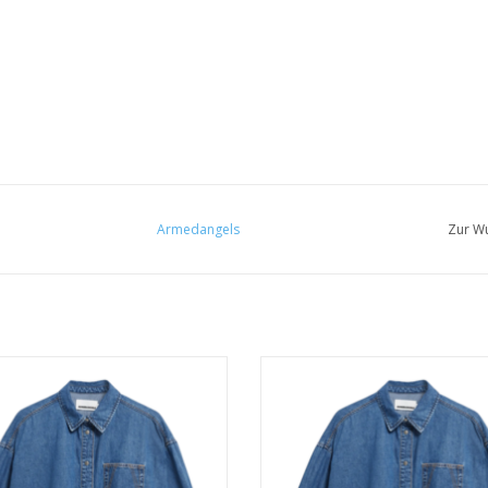
Armedangels
Zur Wu
• 100% Baumwolle
• 100% Baumwolle
• loose fit
• loose fit
• Metallknöpfe
• Metallknöpfe
UM WARENKORB HINZUFÜGEN
ZUM WARENKORB HINZUFÜG