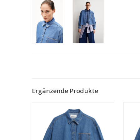
Ergänzende Produkte
• 100% Baumwolle
• loose fit
• Metallknöpfe
ZUM WARENKORB HINZUFÜGEN
Z