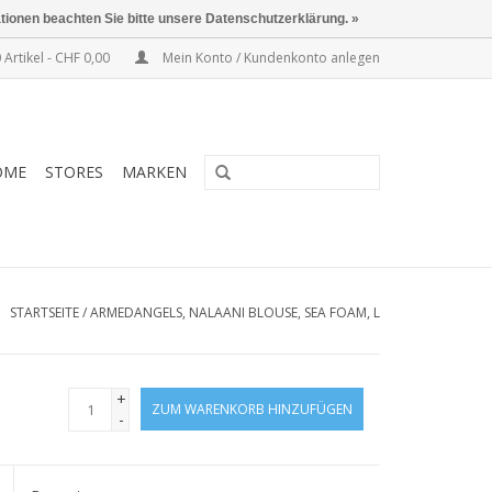
ationen beachten Sie bitte unsere Datenschutzerklärung. »
 Artikel - CHF 0,00
Mein Konto / Kundenkonto anlegen
OME
STORES
MARKEN
STARTSEITE
/
ARMEDANGELS, NALAANI BLOUSE, SEA FOAM, L
+
ZUM WARENKORB HINZUFÜGEN
-